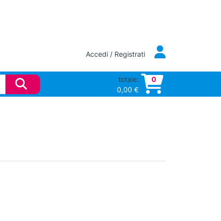
Accedi / Registrati
totale:
0
0,00
€