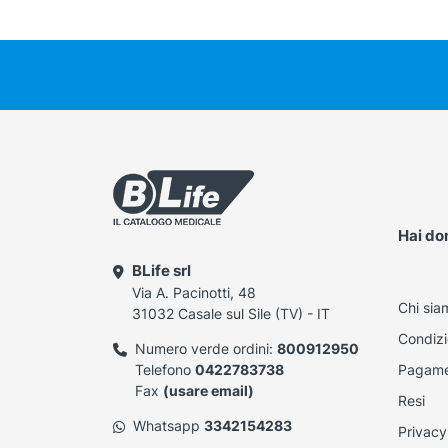
Hai d
BLife srl
Via A. Pacinotti, 48
Chi sia
31032 Casale sul Sile (TV) - IT
Condizi
Numero verde ordini:
800912950
Telefono
0422783738
Pagame
Fax
(usare email)
Resi
Whatsapp
3342154283
Privacy