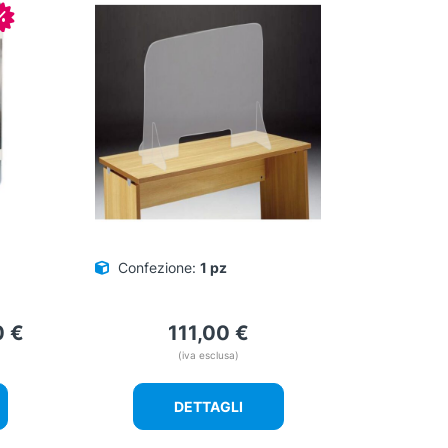
In offerta!
Confezione:
1 pz
0
€
111,00
€
(iva esclusa)
DETTAGLI