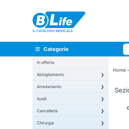
Vai al contenuto principale
Cer
Categorie
In offerta
Home
Abbigliamento
Arredamento
Sez
Ausili
C
Cancelleria
Chirurgia