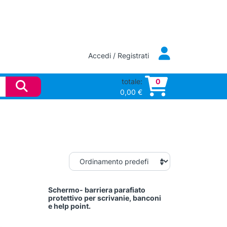
Accedi / Registrati
totale:
0
0,00
€
Schermo- barriera parafiato
protettivo per scrivanie, banconi
e help point.