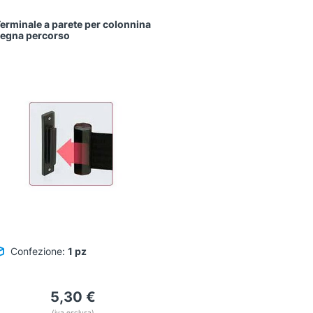
erminale a parete per colonnina
egna percorso
Confezione:
1 pz
5,30
€
(iva esclusa)