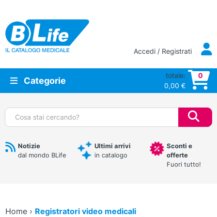
Vai al contenuto principale
Accedi / Registrati
totale:
0
Categorie
0,00
€
Cerca:
Notizie
Ultimi arrivi
Sconti e
dal mondo BLife
in catalogo
offerte
Fuori tutto!
Home
›
Registratori video medicali