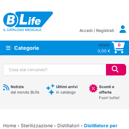
Vai al contenuto principale
Accedi / Registrati
totale:
0
Categorie
0,00
€
Cerca:
Notizie
Ultimi arrivi
Sconti e
dal mondo BLife
in catalogo
offerte
Fuori tutto!
Home
›
Sterilizzazione
›
Distillatori
›
Distillatore per