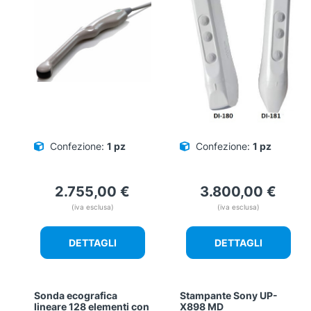
Confezione:
1 pz
Confezione:
1 pz
2.755,00
€
3.800,00
€
(iva esclusa)
(iva esclusa)
DETTAGLI
DETTAGLI
Sonda ecografica
Stampante Sony UP-
lineare 128 elementi con
X898 MD