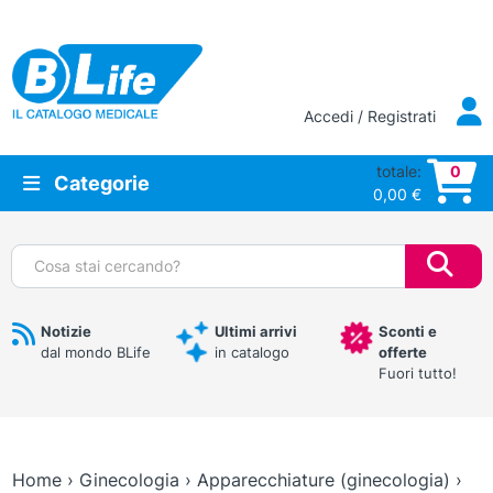
Vai al contenuto principale
Accedi / Registrati
totale:
0
Categorie
0,00
€
Cerca:
Notizie
Ultimi arrivi
Sconti e
dal mondo BLife
in catalogo
offerte
Fuori tutto!
Home
›
Ginecologia
›
Apparecchiature (ginecologia)
›