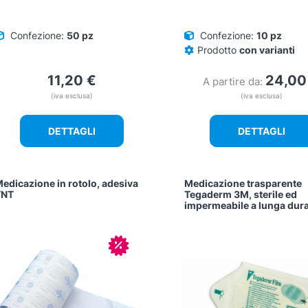
Confezione:
50 pz
Confezione:
10 pz
Prodotto
con varianti
11,20
€
24,0
A partire da:
(iva esclusa)
(iva esclusa)
DETTAGLI
DETTAGLI
edicazione in rotolo, adesiva
Medicazione trasparente
TNT
Tegaderm 3M, sterile ed
impermeabile a lunga dur
In offerta!