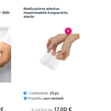
Medicazione adesiva
 – BSN
impermeabile trasparente,
sterile
In offerta!
Confezione:
25 pz
Prodotto
con varianti
0
€
17,00
€
A partire da: