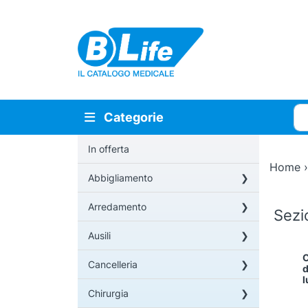
Vai al contenuto principale
Cer
Categorie
In offerta
Home
Abbigliamento
Arredamento
Sez
Ausili
C
Cancelleria
d
l
Chirurgia