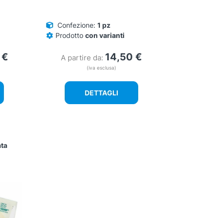
Confezione:
1 pz
Prodotto
con varianti
0
€
14,50
€
A partire da:
(iva esclusa)
DETTAGLI
ata