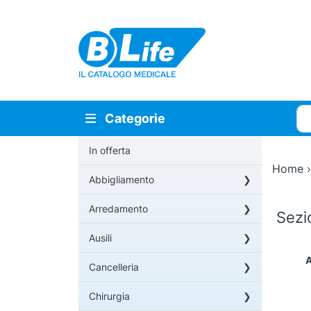
Vai al contenuto principale
Cer
Categorie
In offerta
Home
Abbigliamento
Arredamento
Sez
Ausili
A
Cancelleria
Chirurgia