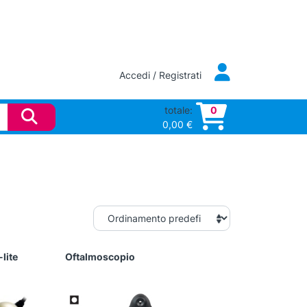
Accedi / Registrati
totale:
0
0,00
€
lite
Oftalmoscopio