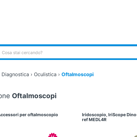
ca:
›
Diagnostica
›
Oculistica
›
Oftalmoscopi
ione
Oftalmoscopi
ccessori per oftalmoscopio
Iridoscopio, IriScope Dino-
ref MEDL4R
In offerta!