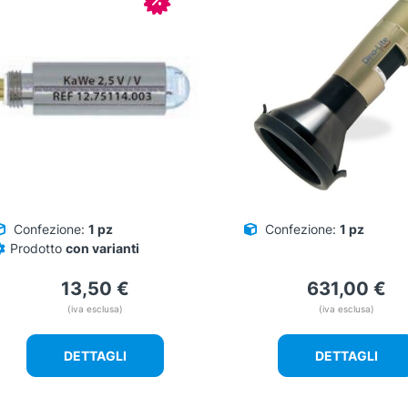
Confezione:
1 pz
Confezione:
1 pz
Prodotto
con varianti
13,50
€
631,00
€
(iva esclusa)
(iva esclusa)
DETTAGLI
DETTAGLI