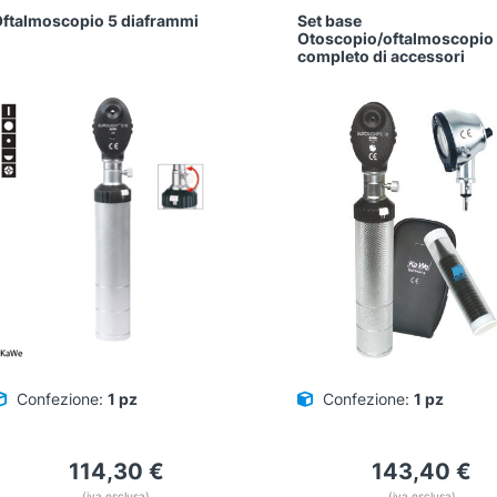
ftalmoscopio 5 diaframmi
Set base
Otoscopio/oftalmoscopio
completo di accessori
Confezione:
1 pz
Confezione:
1 pz
114,30
€
143,40
€
(iva esclusa)
(iva esclusa)