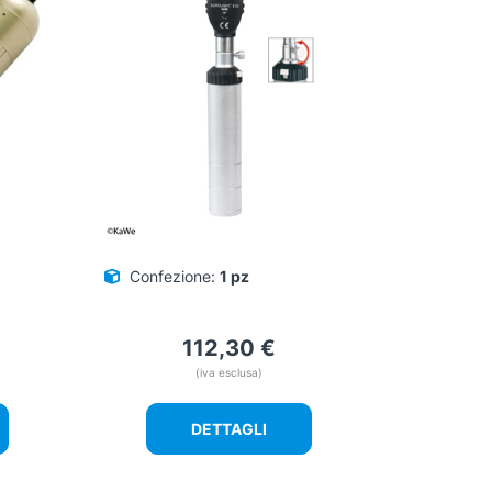
Confezione:
1 pz
112,30
€
(iva esclusa)
DETTAGLI