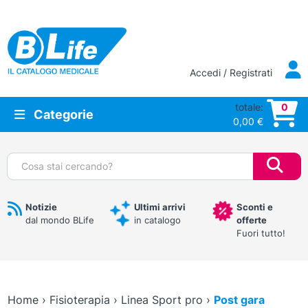
Vai al contenuto principale
Accedi / Registrati
totale:
0
Categorie
0,00
€
Cerca:
Notizie
Ultimi arrivi
Sconti e
dal mondo BLife
in catalogo
offerte
Fuori tutto!
Home
›
Fisioterapia
›
Linea Sport pro
›
Post gara