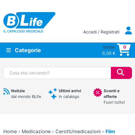
Vai al contenuto principale
Accedi / Registrati
totale:
0
Categorie
0,00
€
Cerca:
Notizie
Ultimi arrivi
Sconti e
dal mondo BLife
in catalogo
offerte
Fuori tutto!
Home
›
Medicazione
›
Cerotti/medicazioni
›
Film