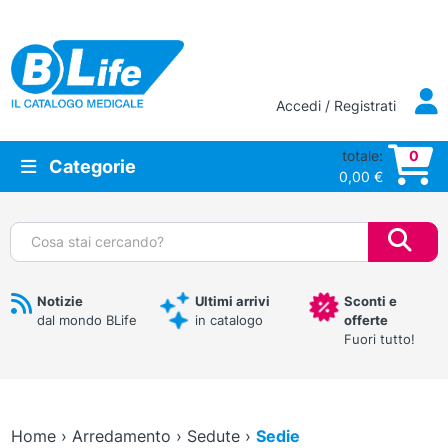
Vai al contenuto principale
Accedi / Registrati
totale:
0
Categorie
0,00
€
Cerca:
Notizie
Ultimi arrivi
Sconti e
dal mondo BLife
in catalogo
offerte
Fuori tutto!
Home
›
Arredamento
›
Sedute
›
Sedie