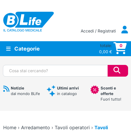
Vai al contenuto principale
Accedi / Registrati
totale:
0
Categorie
0,00
€
Cerca:
Notizie
Ultimi arrivi
Sconti e
dal mondo BLife
in catalogo
offerte
Fuori tutto!
Home
›
Arredamento
›
Tavoli operatori
›
Tavoli