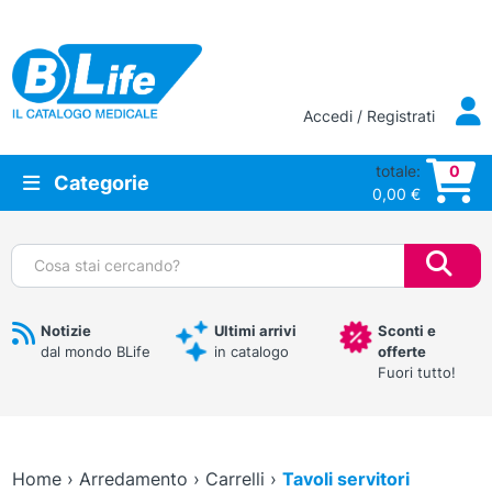
Vai al contenuto principale
Accedi / Registrati
totale:
0
Categorie
0,00
€
Cerca:
Notizie
Ultimi arrivi
Sconti e
dal mondo BLife
in catalogo
offerte
Fuori tutto!
Home
›
Arredamento
›
Carrelli
›
Tavoli servitori