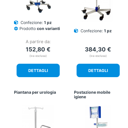
Confezione:
1 pz
Prodotto
con varianti
Confezione:
1 pz
A partire da:
152,80
€
384,30
€
(iva esclusa)
(iva esclusa)
DETTAGLI
DETTAGLI
Piantana per urologia
Postazione mobile
igiene