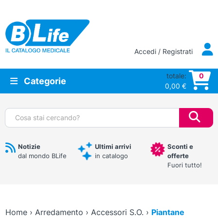
Vai al contenuto principale
Accedi / Registrati
totale:
0
Categorie
0,00
€
Cerca:
Notizie
Ultimi arrivi
Sconti e
dal mondo BLife
in catalogo
offerte
Fuori tutto!
Home
›
Arredamento
›
Accessori S.O.
›
Piantane