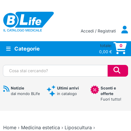
Vai al contenuto principale
Accedi / Registrati
totale:
0
Categorie
0,00
€
Cerca:
Notizie
Ultimi arrivi
Sconti e
dal mondo BLife
in catalogo
offerte
Fuori tutto!
Home
›
Medicina estetica
›
Liposcultura
›