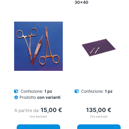
30×40
Confezione:
1 pz
Confezione:
1 pz
Prodotto
con varianti
15,00
€
135,00
€
A partire da:
(iva esclusa)
(iva esclusa)