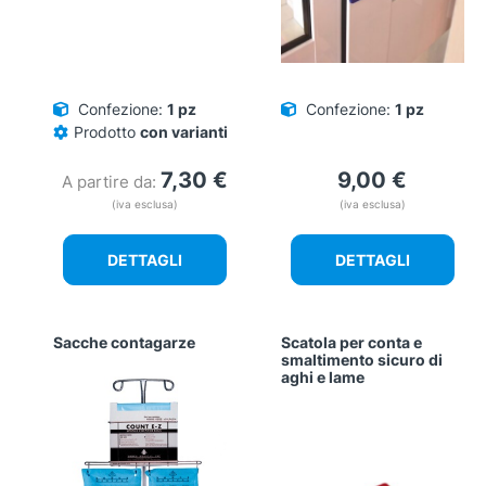
Confezione:
1 pz
Confezione:
1 pz
Prodotto
con varianti
7,30
€
9,00
€
A partire da:
(iva esclusa)
(iva esclusa)
DETTAGLI
DETTAGLI
Sacche contagarze
Scatola per conta e
smaltimento sicuro di
aghi e lame