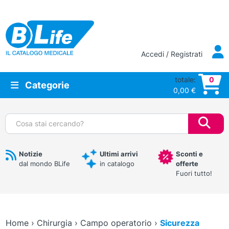
Vai al contenuto principale
Accedi / Registrati
totale:
0
Categorie
0,00
€
Cerca:
Notizie
Ultimi arrivi
Sconti e
dal mondo BLife
in catalogo
offerte
Fuori tutto!
Home
›
Chirurgia
›
Campo operatorio
›
Sicurezza