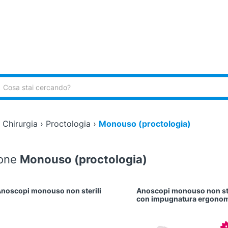
ca:
›
Chirurgia
›
Proctologia
›
Monouso (proctologia)
ione
Monouso (proctologia)
noscopi monouso non sterili
Anoscopi monouso non ste
con impugnatura ergono