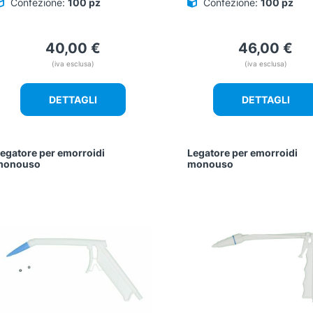
Confezione:
100 pz
Confezione:
100 pz
40,00
€
46,00
€
(iva esclusa)
(iva esclusa)
DETTAGLI
DETTAGLI
egatore per emorroidi
Legatore per emorroidi
monouso
monouso