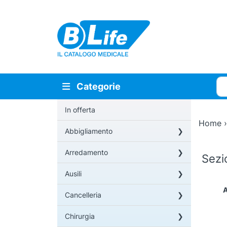
Vai al contenuto principale
Cer
Categorie
In offerta
Home
Abbigliamento
Arredamento
Sez
Ausili
A
Cancelleria
Chirurgia