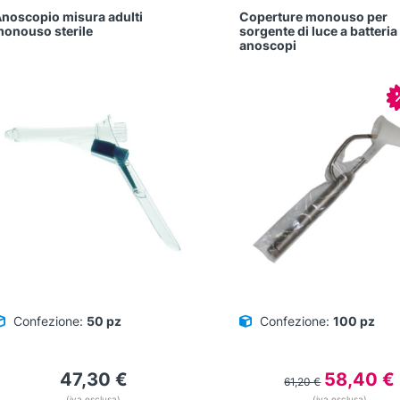
noscopio misura adulti
Coperture monouso per
onouso sterile
sorgente di luce a batteria
anoscopi
Confezione:
50 pz
Confezione:
100 pz
Il
I
47,30
€
58,40
€
61,20
€
prezzo
(iva esclusa)
(iva esclusa)