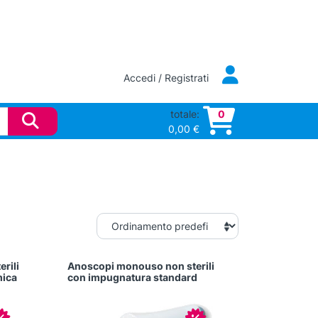
Accedi / Registrati
totale:
0
0,00
€
rili
Anoscopi monouso non sterili
mica
con impugnatura standard
In offerta!
In offerta!