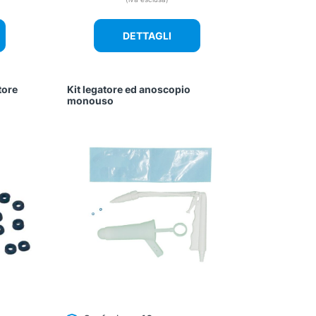
attuale
:
DETTAGLI
58,40 €.
tore
Kit legatore ed anoscopio
monouso