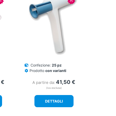
Confezione:
25 pz
Prodotto
con varianti
0
€
41,50
€
A partire da:
(iva esclusa)
DETTAGLI