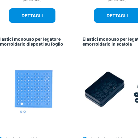
originale
era:
è
DETTAGLI
DETTAGLI
61,20 €.
lastici monouso per legatore
Elastici monouso per lega
morroidario disposti su foglio
emorroidario in scatola