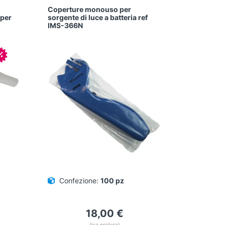
Coperture monouso per
 per
sorgente di luce a batteria ref
IMS-366N
In offerta!
Confezione:
100 pz
l
18,00
€
prezzo
(iva esclusa)