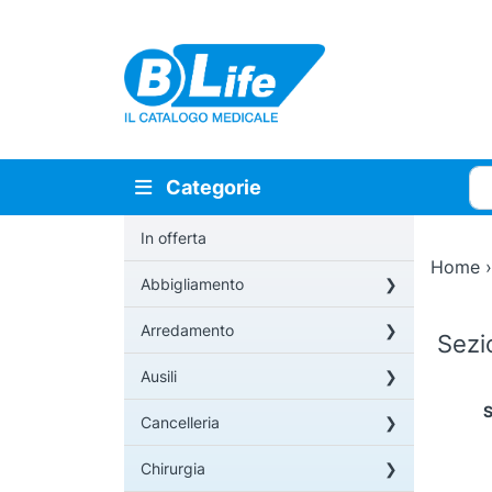
Vai al contenuto principale
Cer
Categorie
In offerta
Home
Abbigliamento
Arredamento
Sez
Ausili
S
Cancelleria
Chirurgia