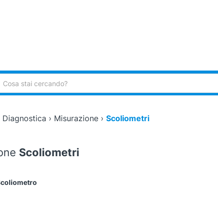
ca:
›
Diagnostica
›
Misurazione
›
Scoliometri
ione
Scoliometri
coliometro