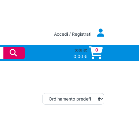
Accedi / Registrati
totale:
0
0,00
€