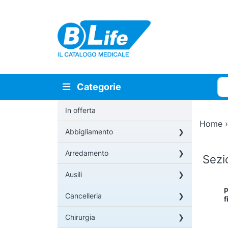
Vai al contenuto principale
Cer
Categorie
In offerta
Home
Abbigliamento
Arredamento
Sez
Ausili
P
Q
Cancelleria
f
p
h
Chirurgia
p