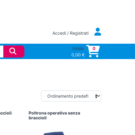
Accedi / Registrati
totale:
0
0,00
€
ccioli
Poltrona operativa senza
Questo
braccioli
prodotto
ha
più