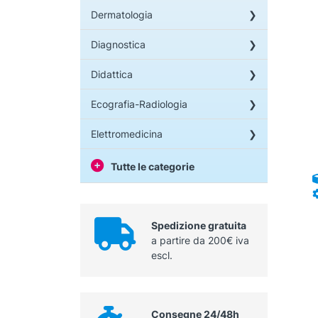
v
Dermatologia
L
o
Diagnostica
p
e
Didattica
s
n
Ecografia-Radiologia
p
d
Elettromedicina
p
Tutte le categorie
Spedizione gratuita
a partire da 200€ iva
escl.
Consegne 24/48h