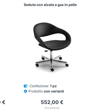
Seduta con alzata a gas in pelle
Questo
prodotto
ha
più
varianti.
Le
opzioni
possono
essere
scelte
nella
pagina
del
prodotto
Confezione:
1 pz
Prodotto
con varianti
0
€
552,00
€
(iva esclusa)