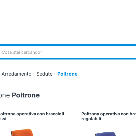
ca:
›
Arredamento
›
Sedute
›
Poltrone
ione
Poltrone
oltrona operativa con braccioli
Poltrona operativa con bra
uesto
Questo
issi
regolabili
rodotto
prodotto
a
ha
iù
più