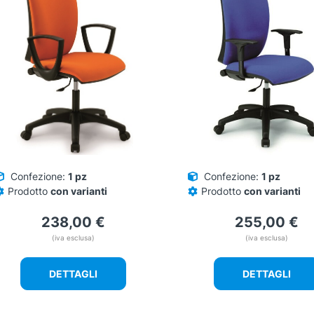
arianti.
varianti.
e
Le
pzioni
opzioni
ossono
possono
ssere
essere
celte
scelte
ella
nella
agina
pagina
el
del
rodotto
prodotto
Confezione:
1 pz
Confezione:
1 pz
Prodotto
con varianti
Prodotto
con varianti
238,00
€
255,00
€
(iva esclusa)
(iva esclusa)
DETTAGLI
DETTAGLI