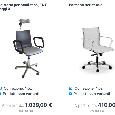
oltrona per oculistica, ENT,
Poltrona per studio
aggi X
Confezione:
1 pz
Confezione:
1 pz
Prodotto
con varianti
Prodotto
con varianti
1.029,00
€
410,0
A partire da:
A partire da:
(iva esclusa)
(iva esclusa)