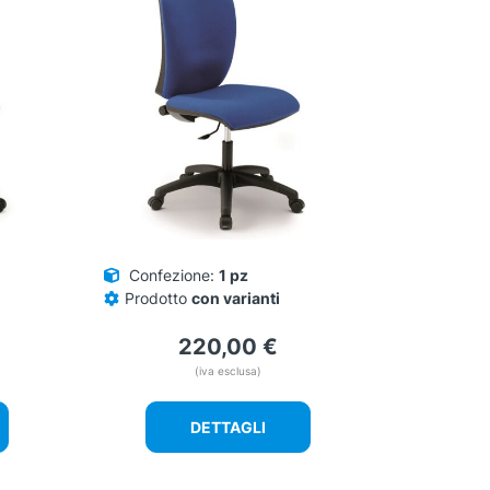
varianti.
Le
opzioni
possono
essere
scelte
nella
pagina
del
prodotto
Confezione:
1 pz
Prodotto
con varianti
220,00
€
(iva esclusa)
DETTAGLI