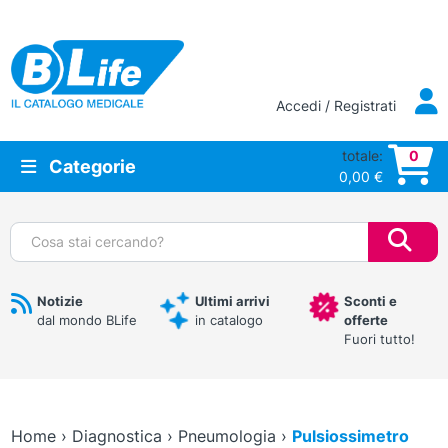
Vai al contenuto principale
Accedi / Registrati
totale:
0
Categorie
0,00
€
Cerca:
Notizie
Ultimi arrivi
Sconti e
dal mondo BLife
in catalogo
offerte
Fuori tutto!
Home
›
Diagnostica
›
Pneumologia
›
Pulsiossimetro