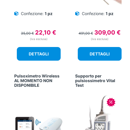
Confezione:
1 pz
Confezione:
1 pz
Il
Il
Il
Il
22,10
€
309,00
€
35,00
€
491,00
€
prezzo
prezzo
prezzo
prez
(iva esclusa)
(iva esclusa)
originale
attuale
originale
attu
era:
è:
era:
è:
DETTAGLI
DETTAGLI
35,00 €.
22,10 €.
491,00 €.
309,
Pulsoximetro Wireless
Supporto per
AL MOMENTO NON
pulsiossimetro Vital
DISPONIBILE
Test
In offerta