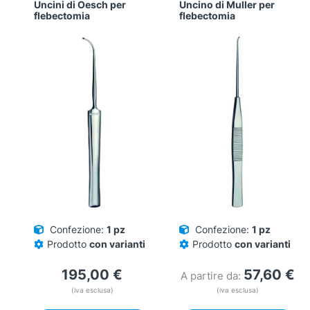
Uncini di Oesch per
Uncino di Muller per
flebectomia
flebectomia
Confezione:
1 pz
Confezione:
1 pz
Prodotto
con varianti
Prodotto
con varianti
195,00
€
57,60
€
A partire da:
(iva esclusa)
(iva esclusa)