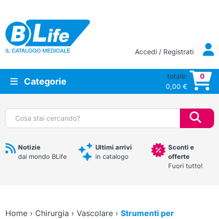
Vai al contenuto principale
Accedi / Registrati
totale:
0
Categorie
0,00
€
Cerca:
Notizie
Ultimi arrivi
Sconti e
dal mondo BLife
in catalogo
offerte
Fuori tutto!
Home
›
Chirurgia
›
Vascolare
›
Strumenti per