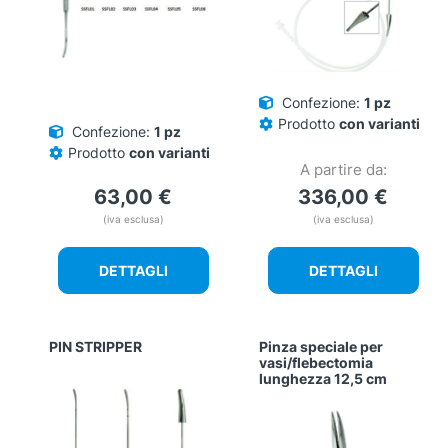
Confezione:
1 pz
Prodotto
con varianti
Confezione:
1 pz
Prodotto
con varianti
A partire da:
63,00
€
336,00
€
(iva esclusa)
(iva esclusa)
DETTAGLI
DETTAGLI
PIN STRIPPER
Pinza speciale per
vasi/flebectomia
lunghezza 12,5 cm