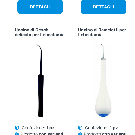
DETTAGLI
DETTAGLI
Uncino di Oesch
Uncino di Ramelet II per
delicato per flebectomia
flebectomia
Confezione:
1 pz
Confezione:
1 pz
Prodotto
con varianti
Prodotto
con varianti