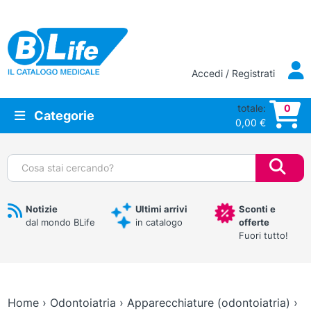
Vai al contenuto principale
Accedi / Registrati
totale:
0
Categorie
0,00
€
Cerca:
Notizie
Ultimi arrivi
Sconti e
dal mondo BLife
in catalogo
offerte
Fuori tutto!
Home
›
Odontoiatria
›
Apparecchiature (odontoiatria)
›