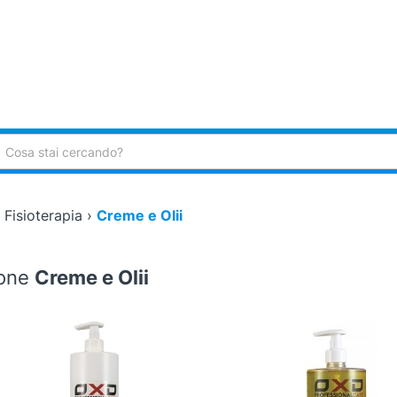
ca:
›
Fisioterapia
›
Creme e Olii
ione
Creme e Olii