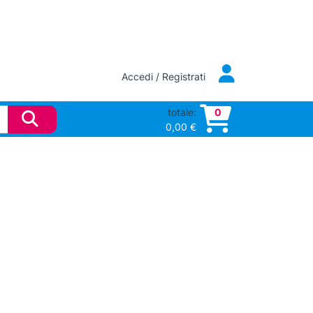
Accedi / Registrati
totale:
0
0,00
€