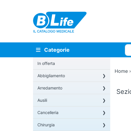
Vai al contenuto principale
Cer
Categorie
In offerta
Home
Abbigliamento
Arredamento
Sez
Ausili
Cancelleria
Chirurgia