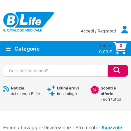
Vai al contenuto principale
Accedi / Registrati
totale:
0
Categorie
0,00
€
Cerca:
Notizie
Ultimi arrivi
Sconti e
dal mondo BLife
in catalogo
offerte
Fuori tutto!
Home
›
Lavaggio-Disinfezione
›
Strumenti
›
Spazzole