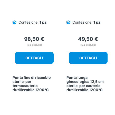
Confezione:
1 pz
Confezione:
1 pz
98,50
€
49,50
€
(iva esclusa)
(iva esclusa)
DETTAGLI
DETTAGLI
Punta fine di ricambio
Punta lunga
sterile, per
ginecologica 12,5 cm
termocauterio
sterile, per cauterio
riutilizzabile 1200°C
riutilizzabile 1200°C