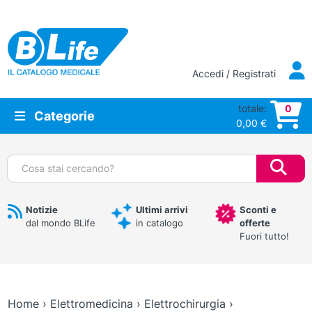
Vai al contenuto principale
Accedi / Registrati
totale:
0
Categorie
0,00
€
Cerca:
Notizie
Ultimi arrivi
Sconti e
dal mondo BLife
in catalogo
offerte
Fuori tutto!
Home
›
Elettromedicina
›
Elettrochirurgia
›