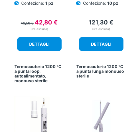
Confezione:
1 pz
Confezione:
10 pz
Il
Il
42,80
€
121,30
€
49,50
€
prezzo
prezzo
(iva esclusa)
(iva esclusa)
originale
attuale
era:
è:
DETTAGLI
DETTAGLI
49,50 €.
42,80 €.
Termocauterio 1200 °C
Termocauterio 1200 °C
a punta loop,
a punta lunga monouso
autoalimentato,
sterile
monouso sterile