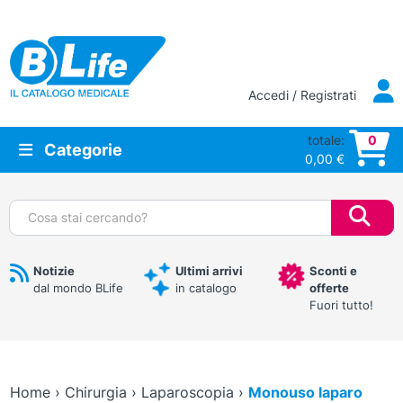
Vai al contenuto principale
Accedi / Registrati
totale:
0
Categorie
0,00
€
Cerca:
Notizie
Ultimi arrivi
Sconti e
dal mondo BLife
in catalogo
offerte
Fuori tutto!
Home
›
Chirurgia
›
Laparoscopia
›
Monouso laparo