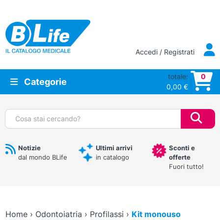
Vai al contenuto principale
Accedi / Registrati
totale:
0
Categorie
0,00
€
Cerca:
Notizie
Ultimi arrivi
Sconti e
dal mondo BLife
in catalogo
offerte
Fuori tutto!
Home
›
Odontoiatria
›
Profilassi
›
Kit monouso