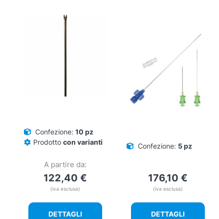
Confezione:
10 pz
Prodotto
con varianti
Confezione:
5 pz
A partire da:
122,40
€
176,10
€
(iva esclusa)
(iva esclusa)
DETTAGLI
DETTAGLI