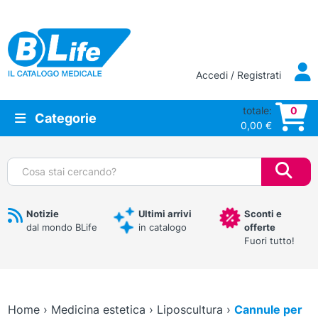
Vai al contenuto principale
Accedi / Registrati
totale:
0
Categorie
0,00
€
Cerca:
Notizie
Ultimi arrivi
Sconti e
dal mondo BLife
in catalogo
offerte
Fuori tutto!
Home
›
Medicina estetica
›
Liposcultura
›
Cannule per