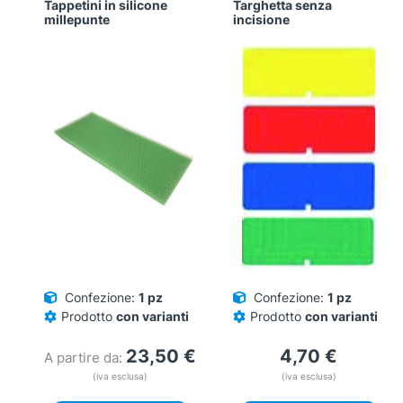
Tappetini in silicone
Targhetta senza
millepunte
incisione
Confezione:
1 pz
Confezione:
1 pz
Prodotto
con varianti
Prodotto
con varianti
23,50
€
4,70
€
A partire da:
(iva esclusa)
(iva esclusa)