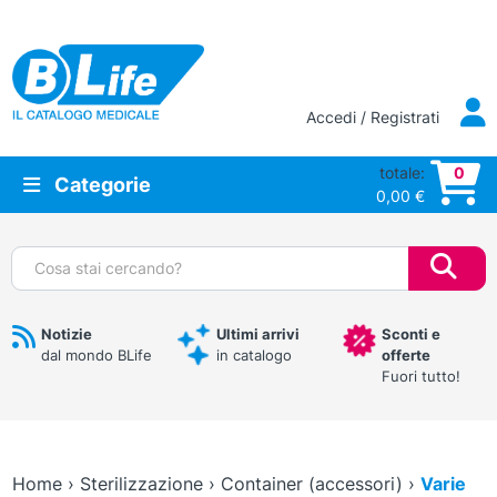
Vai al contenuto principale
Accedi / Registrati
totale:
0
Categorie
0,00
€
Cerca:
Notizie
Ultimi arrivi
Sconti e
dal mondo BLife
in catalogo
offerte
Fuori tutto!
Home
›
Sterilizzazione
›
Container (accessori)
›
Varie