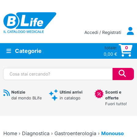
Vai al contenuto principale
Accedi / Registrati
totale:
0
Categorie
0,00
€
Cerca:
Notizie
Ultimi arrivi
Sconti e
dal mondo BLife
in catalogo
offerte
Fuori tutto!
Home
›
Diagnostica
›
Gastroenterologia
›
Monouso