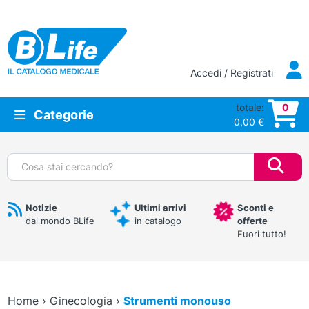
Vai al contenuto principale
Accedi / Registrati
totale:
0
Categorie
0,00
€
Cerca:
Notizie
Ultimi arrivi
Sconti e
dal mondo BLife
in catalogo
offerte
Fuori tutto!
Home
›
Ginecologia
›
Strumenti monouso