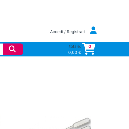
Accedi / Registrati
totale:
0
0,00
€