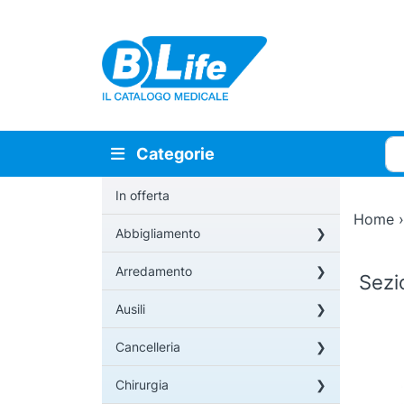
Vai al contenuto principale
Cer
Categorie
In offerta
Home
Abbigliamento
Arredamento
Sez
Ausili
Cancelleria
Chirurgia