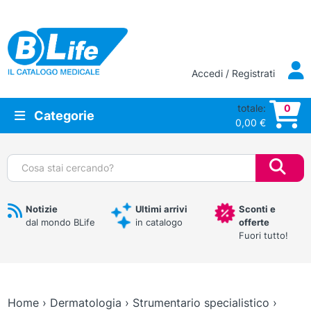
Vai al contenuto principale
Accedi / Registrati
totale:
0
Categorie
0,00
€
Cerca:
Notizie
Ultimi arrivi
Sconti e
dal mondo BLife
in catalogo
offerte
Fuori tutto!
Home
›
Dermatologia
›
Strumentario specialistico
›