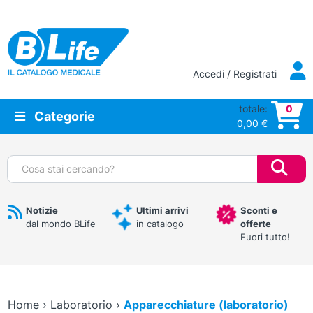
Vai al contenuto principale
Accedi / Registrati
totale:
0
Categorie
0,00
€
Cerca:
Notizie
Ultimi arrivi
Sconti e
dal mondo BLife
in catalogo
offerte
Fuori tutto!
Home
›
Laboratorio
›
Apparecchiature (laboratorio)