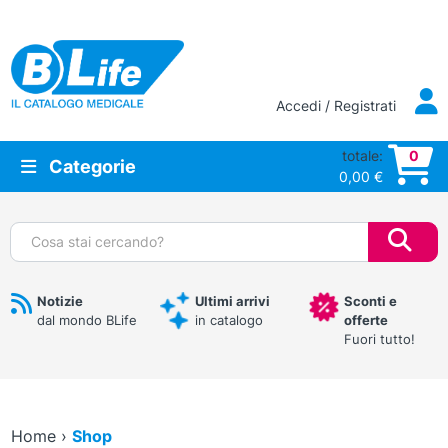
Vai al contenuto principale
Accedi / Registrati
totale:
0
Categorie
0,00
€
Cerca:
Notizie
Ultimi arrivi
Sconti e
dal mondo BLife
in catalogo
offerte
Fuori tutto!
Home
›
Shop