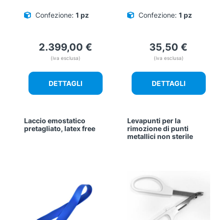
Confezione:
1 pz
Confezione:
1 pz
2.399,00
€
35,50
€
(iva esclusa)
(iva esclusa)
DETTAGLI
DETTAGLI
Laccio emostatico
Levapunti per la
pretagliato, latex free
rimozione di punti
metallici non sterile