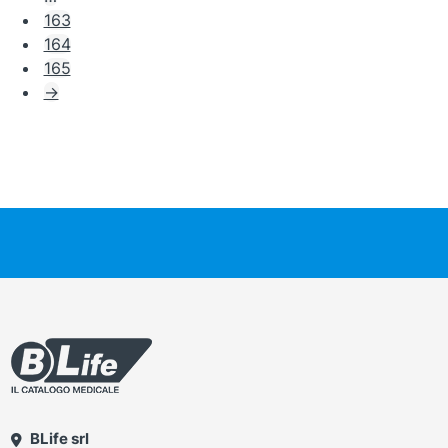
163
164
165
→
BLife srl