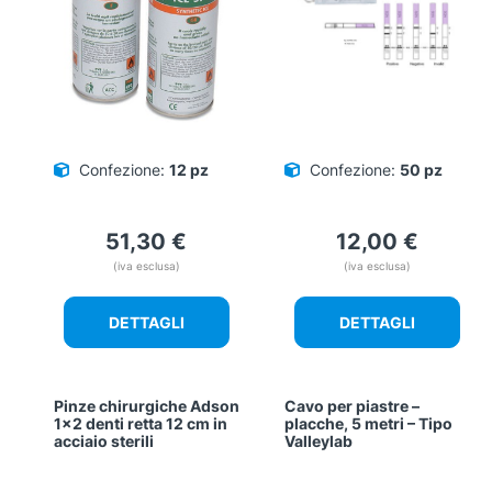
Confezione:
12 pz
Confezione:
50 pz
51,30
€
12,00
€
(iva esclusa)
(iva esclusa)
DETTAGLI
DETTAGLI
Pinze chirurgiche Adson
Cavo per piastre –
1×2 denti retta 12 cm in
placche, 5 metri – Tipo
acciaio sterili
Valleylab