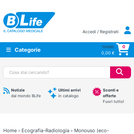
Vai al contenuto principale
Accedi / Registrati
totale:
0
Categorie
0,00
€
Cerca:
Notizie
Ultimi arrivi
Sconti e
dal mondo BLife
in catalogo
offerte
Fuori tutto!
Home
›
Ecografia-Radiologia
›
Monouso (eco-