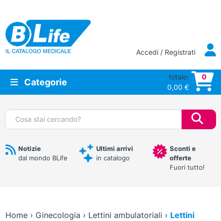
Vai al contenuto principale
Accedi / Registrati
totale:
0
Categorie
0,00
€
Cerca:
Notizie
Ultimi arrivi
Sconti e
dal mondo BLife
in catalogo
offerte
Fuori tutto!
Home
›
Ginecologia
›
Lettini ambulatoriali
›
Lettini