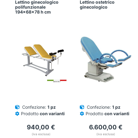
Lettino ginecologico
Lettino ostetrico
Questo
Questo
polifunzionale
ginecologico
prodotto
prodotto
194x68x78 h cm
ha
ha
più
più
varianti.
varianti.
Le
Le
opzioni
opzioni
possono
possono
essere
essere
scelte
scelte
nella
nella
pagina
pagina
del
del
prodotto
prodotto
Confezione:
1 pz
Confezione:
1 pz
Prodotto
con varianti
Prodotto
con varianti
940,00
€
6.600,00
€
(iva esclusa)
(iva esclusa)