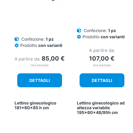
Confezione:
1 pz
Prodotto
con varianti
Confezione:
1 pz
Prodotto
con varianti
A partire da:
85,00
€
107,00
€
A partire da:
(iva esclusa)
(iva esclusa)
DETTAGLI
DETTAGLI
Lettino ginecologico
Lettino ginecologico ad
Questo
Questo
181x60x85 h cm
altezza variabile
prodotto
prodotto
195x60x48/95h cm
ha
ha
più
più
varianti.
varianti.