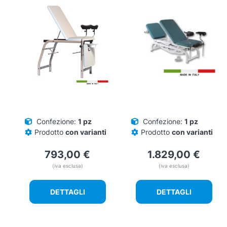
Le
Le
opzioni
opzioni
possono
possono
essere
essere
scelte
scelte
nella
nella
pagina
pagina
del
del
prodotto
prodotto
Confezione:
1 pz
Confezione:
1 pz
Prodotto
con varianti
Prodotto
con varianti
793,00
€
1.829,00
€
(iva esclusa)
(iva esclusa)
DETTAGLI
DETTAGLI