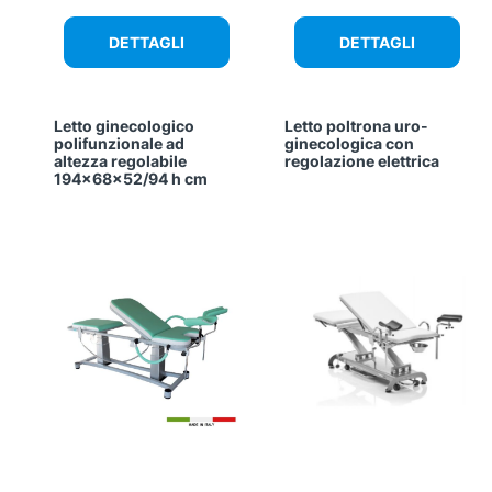
DETTAGLI
DETTAGLI
Letto ginecologico
Letto poltrona uro-
Questo
Questo
polifunzionale ad
ginecologica con
prodotto
prodotto
altezza regolabile
regolazione elettrica
ha
ha
194x68x52/94 h cm
più
più
varianti.
varianti.
Le
Le
opzioni
opzioni
possono
possono
essere
essere
scelte
scelte
nella
nella
pagina
pagina
del
del
prodotto
prodotto