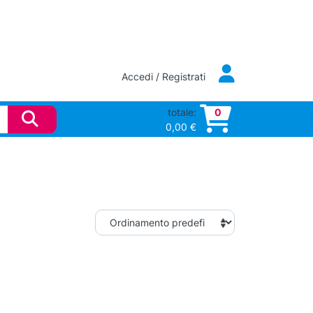
Accedi / Registrati
totale:
0
0,00
€