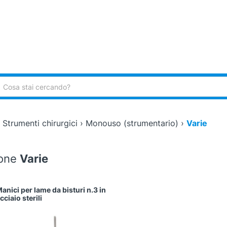
ca:
›
Strumenti chirurgici
›
Monouso (strumentario)
›
Varie
ione
Varie
anici per lame da bisturi n.3 in
cciaio sterili