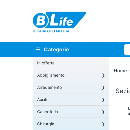
Vai al contenuto principale
Cer
Categorie
In offerta
Home
Abbigliamento
Arredamento
Sez
Ausili
M
Cancelleria
a
Chirurgia