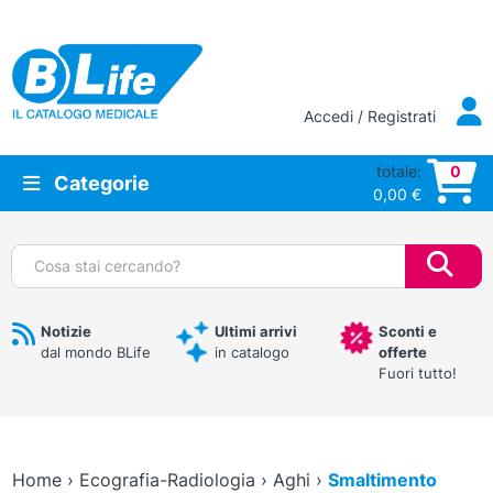
Vai al contenuto principale
Accedi / Registrati
totale:
0
Categorie
0,00
€
Cerca:
Notizie
Ultimi arrivi
Sconti e
dal mondo BLife
in catalogo
offerte
Fuori tutto!
Home
›
Ecografia-Radiologia
›
Aghi
›
Smaltimento