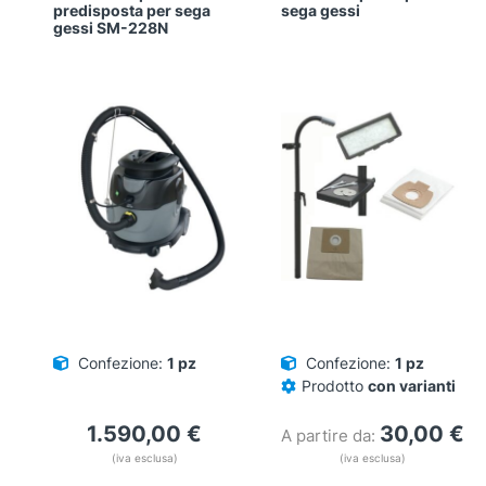
predisposta per sega
sega gessi
gessi SM-228N
Confezione:
1 pz
Confezione:
1 pz
Prodotto
con varianti
1.590,00
€
30,00
€
A partire da:
(iva esclusa)
(iva esclusa)