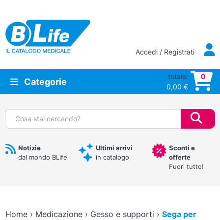
Vai al contenuto principale
Accedi / Registrati
totale:
0
Categorie
0,00
€
Cerca:
Notizie
Ultimi arrivi
Sconti e
dal mondo BLife
in catalogo
offerte
Fuori tutto!
Home
›
Medicazione
›
Gesso e supporti
›
Sega per