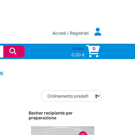
Accedi / Registrati
totale:
0
0,00
€
ti
Becher recipiente per
preparazione
In offerta!