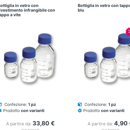
ottiglia in vetro con
Bottiglia in vetro con tappo
ivestimento infrangibile con
blu
appo a vite
Confezione:
1 pz
Confezione:
1 pz
Prodotto
con varianti
Prodotto
con varianti
33,80
€
4,90
A partire da:
A partire da:
(iva esclusa)
(iva esclusa)