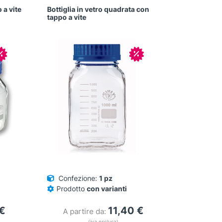
 a vite
Bottiglia in vetro quadrata con
tappo a vite
In offerta!
In offerta!
Confezione:
1 pz
Prodotto
con varianti
€
11,40
€
A partire da:
(iva esclusa)