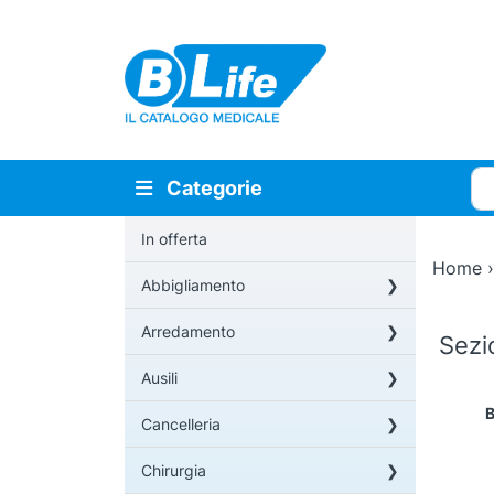
Vai al contenuto principale
Cer
Categorie
In offerta
Home
Abbigliamento
Arredamento
Sez
Ausili
B
Cancelleria
Chirurgia