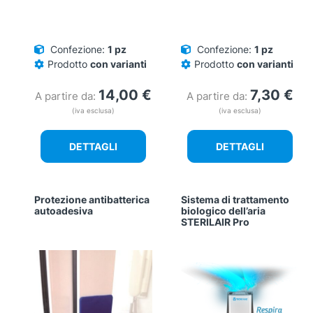
Confezione:
1 pz
Confezione:
1 pz
Prodotto
con varianti
Prodotto
con varianti
14,00
€
7,30
€
A partire da:
A partire da:
(iva esclusa)
(iva esclusa)
DETTAGLI
DETTAGLI
Protezione antibatterica
Sistema di trattamento
autoadesiva
biologico dell’aria
STERILAIR Pro