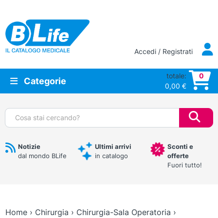
Vai al contenuto principale
Accedi / Registrati
totale:
0
Categorie
0,00
€
Cerca:
Notizie
Ultimi arrivi
Sconti e
dal mondo BLife
in catalogo
offerte
Fuori tutto!
Home
›
Chirurgia
›
Chirurgia-Sala Operatoria
›