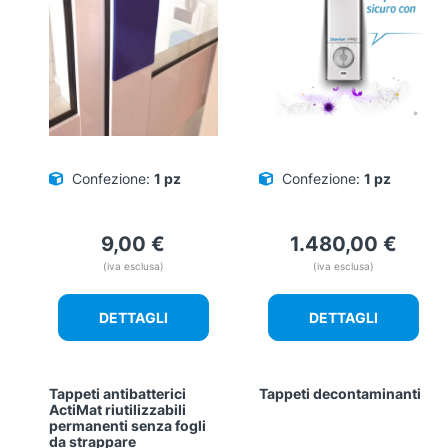
Confezione:
1 pz
Confezione:
1 pz
9,00
€
1.480,00
€
(iva esclusa)
(iva esclusa)
DETTAGLI
DETTAGLI
Tappeti antibatterici
Tappeti decontaminanti
ActiMat riutilizzabili
permanenti senza fogli
da strappare