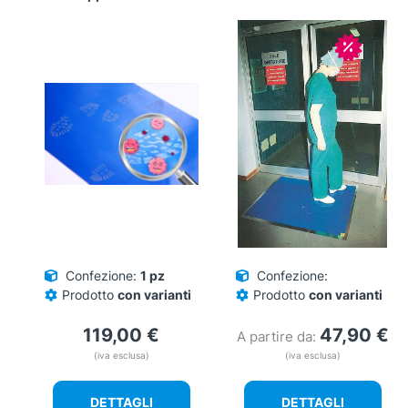
In offerta
Confezione:
1 pz
Confezione:
Prodotto
con varianti
Prodotto
con varianti
119,00
€
47,90
€
A partire da:
(iva esclusa)
(iva esclusa)
DETTAGLI
DETTAGLI