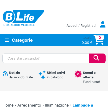
Vai al contenuto principale
Accedi / Registrati
totale:
0
Categorie
0,00
€
Cerca:
Notizie
Ultimi arrivi
Sconti e
dal mondo BLife
in catalogo
offerte
Fuori tutto!
Home
›
Arredamento
›
Illuminazione
›
Lampade a