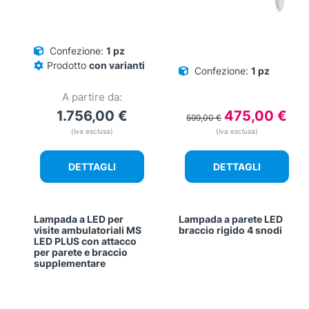
Confezione:
1 pz
Prodotto
con varianti
Confezione:
1 pz
A partire da:
Il
Il
1.756,00
€
475,00
€
599,00
€
prezzo
prez
(iva esclusa)
(iva esclusa)
originale
attu
era:
è:
DETTAGLI
DETTAGLI
599,00 €.
475,
Lampada a LED per
Lampada a parete LED
visite ambulatoriali MS
braccio rigido 4 snodi
LED PLUS con attacco
per parete e braccio
supplementare