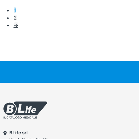
1
2
→
BLife srl