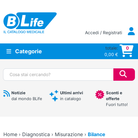
Vai al contenuto principale
Accedi / Registrati
totale:
0
Categorie
0,00
€
Cerca:
Notizie
Ultimi arrivi
Sconti e
dal mondo BLife
in catalogo
offerte
Fuori tutto!
Home
›
Diagnostica
›
Misurazione
›
Bilance