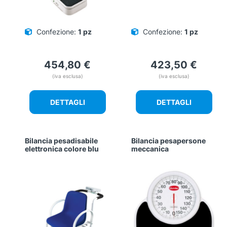
Confezione:
1 pz
Confezione:
1 pz
454,80
€
423,50
€
(iva esclusa)
(iva esclusa)
DETTAGLI
DETTAGLI
Bilancia pesadisabile
Bilancia pesapersone
elettronica colore blu
meccanica