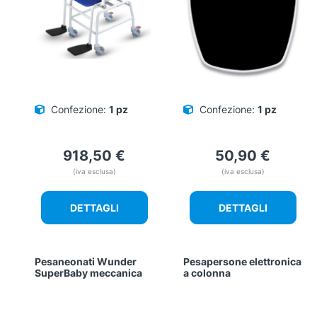
Confezione:
1 pz
Confezione:
1 pz
918,50
€
50,90
€
(iva esclusa)
(iva esclusa)
DETTAGLI
DETTAGLI
Pesaneonati Wunder
Pesapersone elettronica
SuperBaby meccanica
a colonna