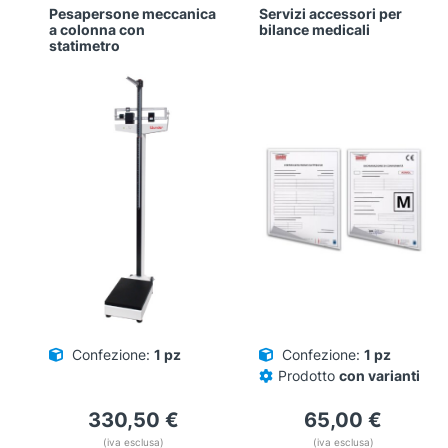
Pesapersone meccanica
Servizi accessori per
a colonna con
bilance medicali
statimetro
Confezione:
1 pz
Confezione:
1 pz
Prodotto
con varianti
330,50
€
65,00
€
(iva esclusa)
(iva esclusa)