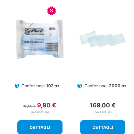
In offerta!
Confezione:
192 pz
Confezione:
2000 pz
Il
Il
9,90
€
169,00
€
12,50
€
prezzo
prezzo
(iva esclusa)
(iva esclusa)
originale
attuale
era:
è:
DETTAGLI
DETTAGLI
12,50 €.
9,90 €.