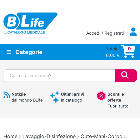
Vai al contenuto principale
Accedi / Registrati
totale:
0
Categorie
0,00
€
Cerca:
Notizie
Ultimi arrivi
Sconti e
dal mondo BLife
in catalogo
offerte
Fuori tutto!
Home
›
Lavaggio-Disinfezione
›
Cute-Mani-Corpo
›