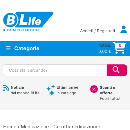
Vai al contenuto principale
Accedi / Registrati
totale:
0
Categorie
0,00
€
Cerca:
Notizie
Ultimi arrivi
Sconti e
dal mondo BLife
in catalogo
offerte
Fuori tutto!
Home
›
Medicazione
›
Cerotti/medicazioni
›