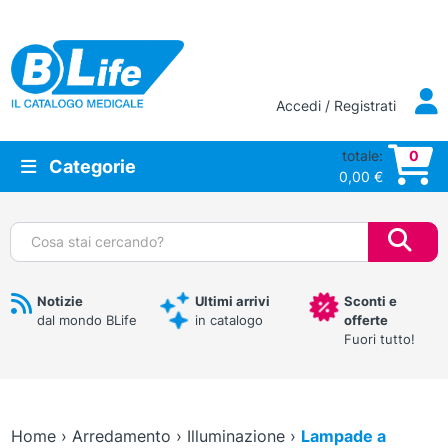
Vai al contenuto principale
Accedi / Registrati
totale:
0
Categorie
0,00
€
Cerca:
Notizie
Ultimi arrivi
Sconti e
dal mondo BLife
in catalogo
offerte
Fuori tutto!
Home
›
Arredamento
›
Illuminazione
›
Lampade a