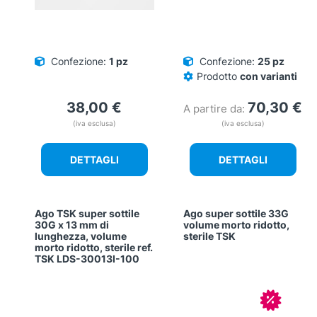
Confezione:
1 pz
Confezione:
25 pz
Prodotto
con varianti
38,00
€
70,30
€
A partire da:
(iva esclusa)
(iva esclusa)
DETTAGLI
DETTAGLI
Ago TSK super sottile
Ago super sottile 33G
30G x 13 mm di
volume morto ridotto,
lunghezza, volume
sterile TSK
morto ridotto, sterile ref.
TSK LDS-30013I-100
In offerta