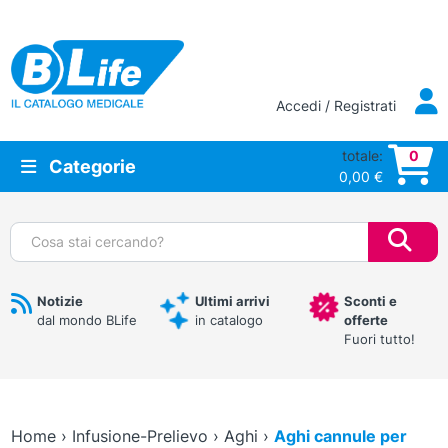
Vai al contenuto principale
Accedi / Registrati
totale:
0
Categorie
0,00
€
Cerca:
Notizie
Ultimi arrivi
Sconti e
dal mondo BLife
in catalogo
offerte
Fuori tutto!
Home
›
Infusione-Prelievo
›
Aghi
›
Aghi cannule per