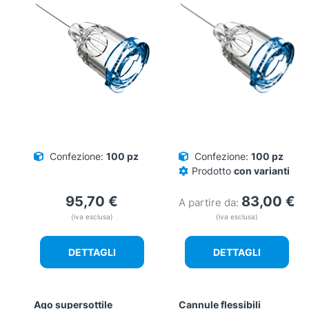
Confezione:
100 pz
Confezione:
100 pz
Prodotto
con varianti
95,70
€
83,00
€
A partire da:
(iva esclusa)
(iva esclusa)
DETTAGLI
DETTAGLI
Ago supersottile
Cannule​ flessibili