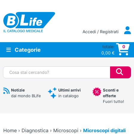
Vai al contenuto principale
Accedi / Registrati
totale:
0
Categorie
0,00
€
Cerca:
Notizie
Ultimi arrivi
Sconti e
dal mondo BLife
in catalogo
offerte
Fuori tutto!
Home
›
Diagnostica
›
Microscopi
›
Microscopi digitali