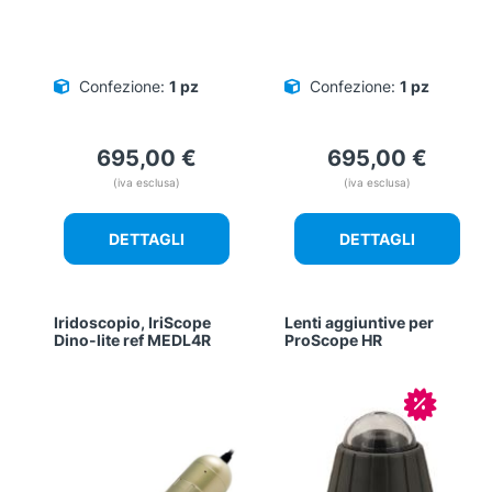
Confezione:
1 pz
Confezione:
1 pz
695,00
€
695,00
€
(iva esclusa)
(iva esclusa)
DETTAGLI
DETTAGLI
Iridoscopio, IriScope
Lenti aggiuntive per
Dino-lite ref MEDL4R
ProScope HR
In offerta