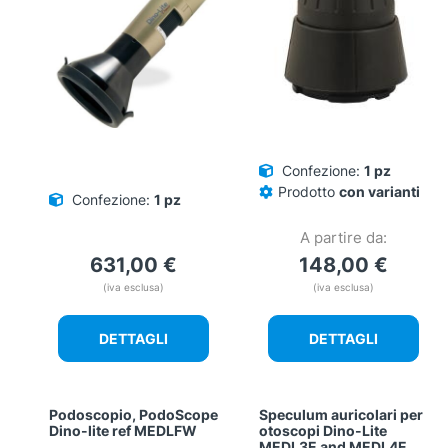
Confezione:
1 pz
Prodotto
con varianti
Confezione:
1 pz
A partire da:
631,00
€
148,00
€
(iva esclusa)
(iva esclusa)
DETTAGLI
DETTAGLI
Podoscopio, PodoScope
Speculum auricolari per
Dino-lite ref MEDLFW
otoscopi Dino-Lite
MEDL3E and MEDL4E