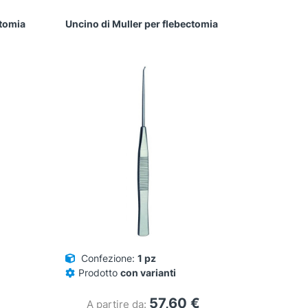
ctomia
Uncino di Muller per flebectomia
Confezione:
1 pz
Prodotto
con varianti
57,60
€
A partire da: