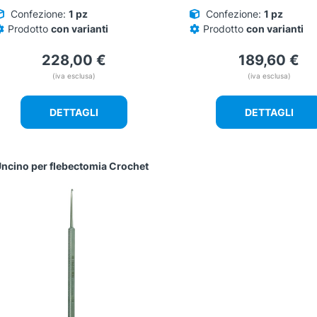
Confezione:
1 pz
Confezione:
1 pz
Prodotto
con varianti
Prodotto
con varianti
228,00
€
189,60
€
(iva esclusa)
(iva esclusa)
DETTAGLI
DETTAGLI
ncino per flebectomia Crochet