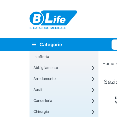
Vai al contenuto principale
Cer
Categorie
In offerta
Home
Abbigliamento
Arredamento
Sez
Ausili
D
Cancelleria
V
Chirurgia