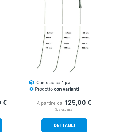
Confezione:
1 pz
Prodotto
con varianti
0
€
125,00
€
A partire da:
(iva esclusa)
DETTAGLI