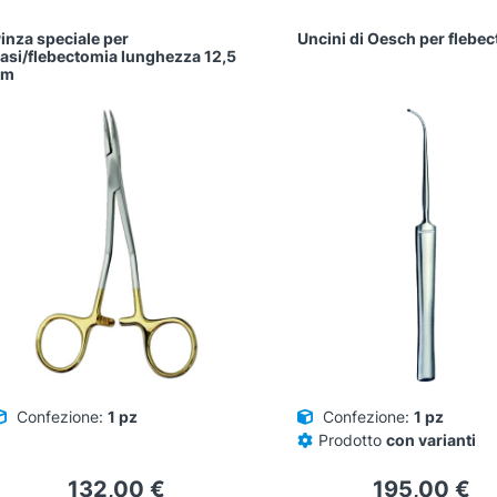
inza speciale per
Uncini di Oesch per flebe
asi/flebectomia lunghezza 12,5
cm
Confezione:
1 pz
Confezione:
1 pz
Prodotto
con varianti
132,00
€
195,00
€