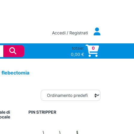
Accedi / Registrati
totale:
0
0,00
€
 flebectomia
ale di
PIN STRIPPER
locale