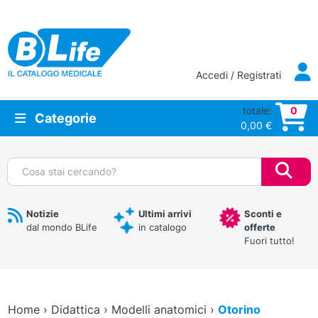
Vai al contenuto principale
Accedi / Registrati
totale:
0
Categorie
0,00
€
Cerca:
Notizie
Ultimi arrivi
Sconti e
dal mondo BLife
in catalogo
offerte
Fuori tutto!
Home
›
Didattica
›
Modelli anatomici
›
Otorino